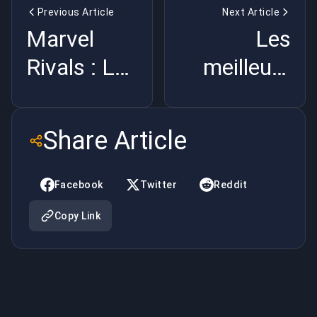
Previous Article
Next Article
Marvel
Les
Rivals : Les
meilleurs
super-
jeux de
héros
2025 : Une
Share Article
s'assemblent
année
dans le
d'innovation
Facebook
Twitter
Reddit
monde du
et
Copy Link
sport
d'aventures
électronique
immersives