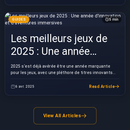
GUIDES
5 min
Les meilleurs jeux de
2025 : Une année
d'innovation et
2025 s'est déjà avérée être une année marquante
pour les jeux, avec une pléthore de titres innovants
d'aventures immersives
qui ont captivé les joueurs du monde entier. Qu'i...
Read Article
6 avr. 2025
View All Articles