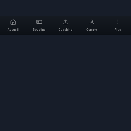
Accueil
Boosting
Coaching
Compte
Plus
Service de Boosting
Professionnel
Services professionnels de boosting de jeux