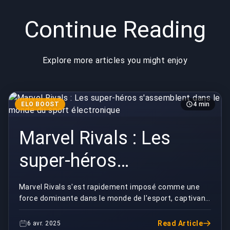
Continue Reading
Explore more articles you might enjoy
ELO BOOST
4 min
Marvel Rivals : Les
super-héros
s'assemblent dans le
Marvel Rivals s'est rapidement imposé comme une
force dominante dans le monde de l'esport, captivant
monde du sport
des millions de joueurs et de spectateurs. Avec s...
électronique
Read Article
6 avr. 2025