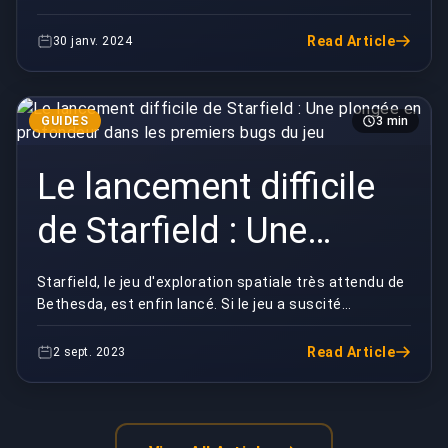
Changements et mises
d'importants changements à venir dans le jeu. La
nouvel...
à jour majeurs
Read Article
30 janv. 2024
GUIDES
3 min
Le lancement difficile
de Starfield : Une
plongée en profondeur
Starfield, le jeu d'exploration spatiale très attendu de
Bethesda, est enfin lancé. Si le jeu a suscité
dans les premiers bugs
l'enthousiasme et l'admiration pour son univer...
du jeu
Read Article
2 sept. 2023