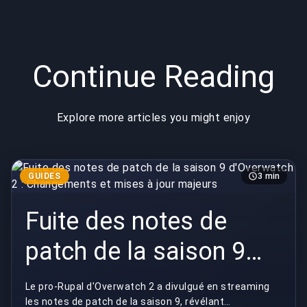
majeurs
bugs du jeu
Continue Reading
Explore more articles you might enjoy
GUIDES
3 min
Fuite des notes de
patch de la saison 9
d'Overwatch 2 :
Le pro-Rupal d'Overwatch 2 a divulgué en streaming
les notes de patch de la saison 9, révélant