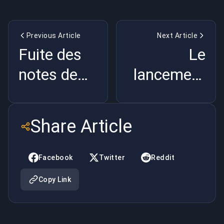
Previous Article
Next Article
Fuite des
Le
notes de
lancement
patch de la
difficile de
saison 9
Starfield :
Share Article
d'Overwatch
Une
2 :
plongée en
Facebook
Twitter
Reddit
Changements
profondeur
Copy Link
et mises à
dans les
jour
premiers