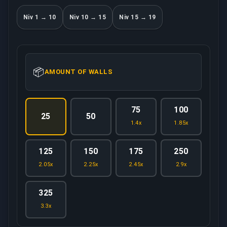
Niv 1 → 10
Niv 10 → 15
Niv 15 → 19
📦
AMOUNT OF WALLS
75
100
25
50
1.4x
1.85x
125
150
175
250
2.05x
2.25x
2.45x
2.9x
325
3.3x