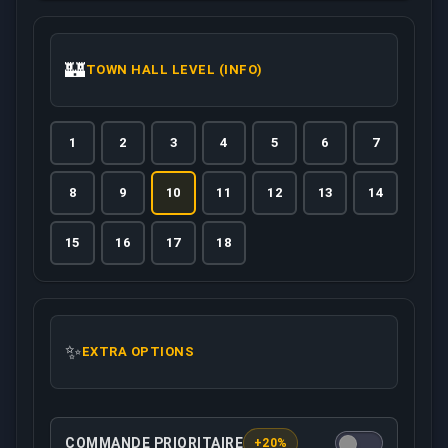
🏰
TOWN HALL LEVEL (INFO)
1
2
3
4
5
6
7
8
9
10
11
12
13
14
15
16
17
18
✨
EXTRA OPTIONS
COMMANDE PRIORITAIRE
+20%