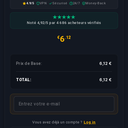
4.9/5
VPN
Sécurisé
24/7
Money-Back
Noté 4,92/5 par 4 686 acheteurs vérifiés
6
€
.12
6,12 €
Prix de Base:
6,12 €
TOTAL:
Vous avez déjà un compte ?
Log in