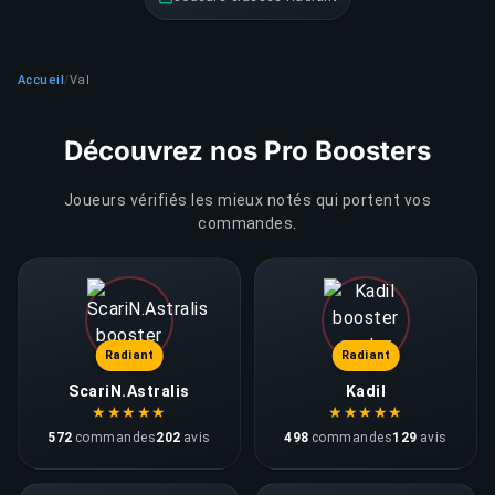
Accueil
Val
/
Découvrez nos Pro Boosters
Joueurs vérifiés les mieux notés qui portent vos
commandes.
Radiant
Radiant
ScariN.Astralis
Kadil
★
★
★
★
★
★
★
★
★
★
572
commandes
202
avis
498
commandes
129
avis