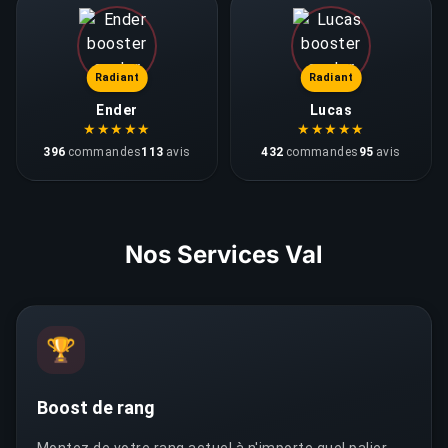
Radiant
Radiant
Ender
Lucas
★
★
★
★
★
★
★
★
★
★
396
commandes
113
avis
432
commandes
95
avis
Nos Services Val
🏆
Boost de rang