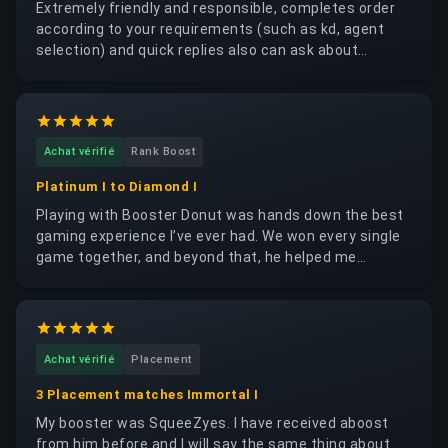
Extremely friendly and responsible, completes order
according to your requirements (such as kd, agent
selection) and quick replies also can ask about
coaching
Achat vérifié
Rank Boost
Platinum I to Diamond I
Playing with Booster Donut was hands down the best
gaming experience I’ve ever had. We won every single
game together, and beyond that, he helped me
genuinely improve by giving me great tips and
guidance. It honestly felt like playing with a close
friend — he's super nice, friendly, and full of positive
energy. You can really tell he’s a good-hearted person.
Achat vérifié
Placement
I highly recommend him to anyone looking for a great
teammate. Much love! ❤️
3 Placement matches Immortal I
My booster was SqueeZyes. I have received aboost
from him before and I will say the same thing about