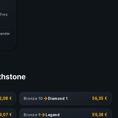
fres
ander
thstone
2,08 €
56,35 €
Bronze 10
Diamond 1
9,07 €
59,38 €
Bronze 9
Legend