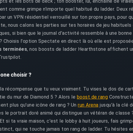
ipts et les bots de deck ; ton booster, lui, enchaîne de vrai
ent comme grimpe n'importe quel habitué du ladder. Deux r
par un VPN résidentiel verrouillé sur ton propre pays, pour
ite, nous calons les parties sur tes horaires de jeu habituels 
ues, si bien que le journal d'activité ressemble à une bonne 
 Choisis l'option Spectate en direct là où elle est proposée
 terminées
, nos boosts de ladder Hearthstone affichent u
rustpilot.
one choisir ?
a récompense que tu veux vraiment. Tu vises le dos de car
tie du mur de Diamond 5 ? Alors le
boost de rang
Constructed
ssent plus qu'une icône de rang ? Un
run Arena
jusqu'à la clé 
s le portrait doré animé qui distingue un vétéran de classe 
Et si ta vraie maison, c'est le lobby à huit joueurs, fais grim
inct, qui ne touche jamais ton rang de ladder. Tu hésites en