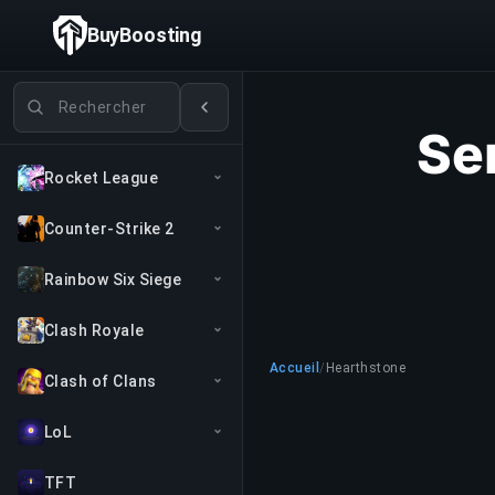
BuyBoosting
Rechercher des jeux
Se
Rocket League
Counter-Strike 2
Rainbow Six Siege
Clash Royale
Accueil
/
Hearthstone
Clash of Clans
LoL
TFT