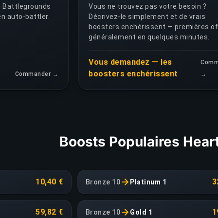
 Battlegrounds
Vous ne trouvez pas votre besoin ?
n auto-battler.
Décrivez-le simplement et de vrais
boosters enchérissent — premières of
généralement en quelques minutes.
Vous demandez — les
Comm
boosters enchérissent
Commander →
→
Boosts Populaires Hear
10,40 €
3
Bronze 10
Platinum 1
59,82 €
1
Bronze 10
Gold 1