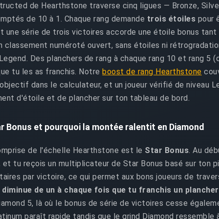
tructed de Hearthstone traverse cinq ligues — Bronze, Silve
omptés de 10 à 1. Chaque rang demande
trois étoiles
pour ê
 et une série de trois victoires accorde une étoile bonus ta
un classement numéroté ouvert, sans étoiles ni rétrogradatio
Legend. Des planchers de rang à chaque rang 10 et rang 5 (d
ue tu les as franchis. Notre
boost de rang Hearthstone
couv
objectif dans le calculateur, et un joueur vérifié de niveau
nt d'étoile et de plancher sur ton tableau de bord.
ar Bonus et pourquoi la montée ralentit en Diamond
comprise de l'échelle Hearthstone est le
Star Bonus
. Au déb
0, et tu reçois un multiplicateur de Star Bonus basé sur ton 
aires par victoire, ce qui permet aux bons joueurs de traver
s
diminue de un à chaque fois que tu franchis un planche
Diamond 5, là où le bonus de série de victoires cesse égale
atinum paraît rapide tandis que le grind Diamond ressemble à