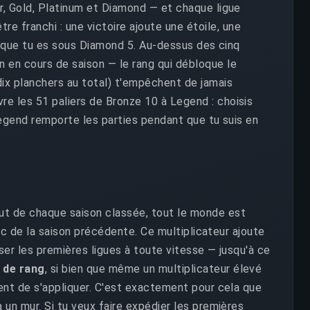
r, Gold, Platinum et Diamond — et chaque ligue
tre franchi : une victoire ajoute une étoile, une
nt que tu es sous Diamond 5. Au-dessus des cinq
n en cours de saison — le rang qui débloque le
ix planchers au total) t'empêchent de jamais
re les 51 paliers de Bronze 10 à Legend : choisis
 Legend remporte les parties pendant que tu suis en
ut de chaque saison classée, tout le monde est
pic de la saison précédente. Ce multiplicateur ajoute
ser les premières ligues à toute vitesse — jusqu'à ce
r de rang
, si bien que même un multiplicateur élevé
ment de s'appliquer. C'est exactement pour cela que
 un mur. Si tu veux faire expédier les premières