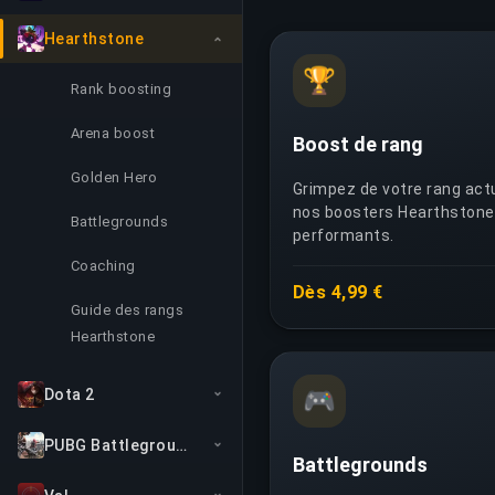
Hearthstone
🏆
Rank boosting
Arena boost
Boost de rang
Golden Hero
Grimpez de votre rang act
nos boosters Hearthstone 
Battlegrounds
performants.
Coaching
Dès 4,99 €
Guide des rangs
Hearthstone
Dota 2
🎮
PUBG Battlegrounds
Battlegrounds