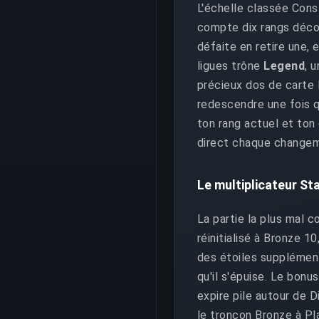
L'échelle classée Cons
compte dix rangs déc
défaite en retire une,
ligues trône
Legend
, 
précieux dos de carte 
redescendre une fois q
ton rang actuel et ton 
direct chaque changeme
Le multiplicateur St
La partie la plus mal 
réinitialisé à Bronze 1
des étoiles supplément
qu'il s'épuise. Le bonu
expire pile autour de 
le tronçon Bronze à Pl