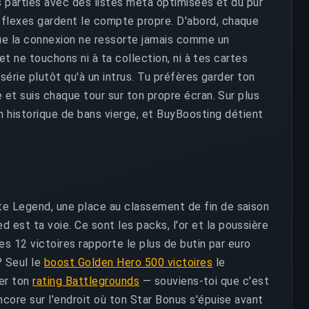
es parties avec des listes méta optimisées et du pur
éflexes gardent le compte propre. D'abord, chaque
 que la connexion ne ressorte jamais comme un
et ne touchons ni à ta collection, ni à tes cartes
série plutôt qu'à un intrus. Tu préfères garder ton
 et suis chaque tour sur ton propre écran. Sur plus
n historique de bans vierge, et BuyBoosting détient
te Legend, une place au classement de fin de saison
 est ta voie. Ce sont les packs, l'or et la poussière
des 12 victoires rapporte le plus de butin par euro
? Seul le
boost Golden Hero 500 victoires
le
per ton
rating Battlegrounds
— souviens-toi que c'est
core sur l'endroit où ton Star Bonus s'épuise avant