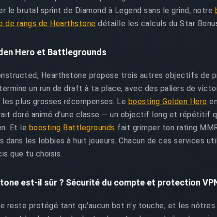
er le brutal sprint de Diamond à Legend sans le grind, notre
e de rangs de Hearthstone
détaille les calculs du Star Bonu
den Hero et Battlegrounds
onstructed, Hearthstone propose trois autres objectifs de 
termine un run de draft à ta place, avec des paliers de victo
 les plus grosses récompenses. Le
boosting Golden Hero
en
ait doré animé d'une classe — un objectif long et répétitif 
en. Et le
boosting Battlegrounds
fait grimper ton rating MMR d
 dans les lobbies à huit joueurs. Chacun de ces services util
cis que tu choisis.
tone est-il sûr ? Sécurité du compte et protection VP
reste protégé tant qu'aucun bot n'y touche, et les nôtres