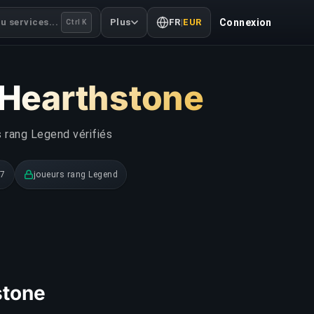
u services...
Plus
FR
|
EUR
Connexion
Ctrl K
 Hearthstone
 rang Legend vérifiés
/7
joueurs rang Legend
stone