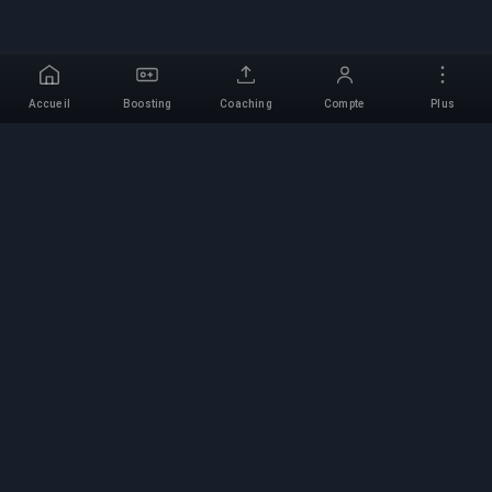
Accueil
Boosting
Coaching
Compte
Plus
Service de Boosting
Professionnel
Services professionnels de boosting de jeux
avec des experts vérifiés. Montées en rang
sûres, rapides et fiables pour tous les jeux
compétitifs.