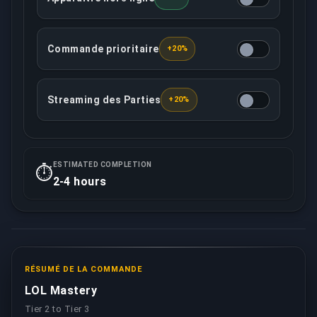
Cette option rendra votre compte hors ligne dans l
Commande prioritaire
+20%
Cette option garantit que votre commande sera trai
Streaming des Parties
+20%
Votre booster assigné enregistrera ou diffusera en
ESTIMATED COMPLETION
⏱️
2-4 hours
RÉSUMÉ DE LA COMMANDE
LOL Mastery
Tier 2 to Tier 3