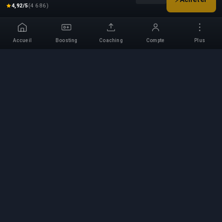
Choisissez vos options de b
4,92/5
(4 686)
Accueil
Boosting
Coaching
Compte
Plus
Service de Boosting
Professionnel
Services professionnels de boosting de jeux
avec des experts vérifiés. Montées en rang
sûres, rapides et fiables pour tous les jeux
compétitifs.