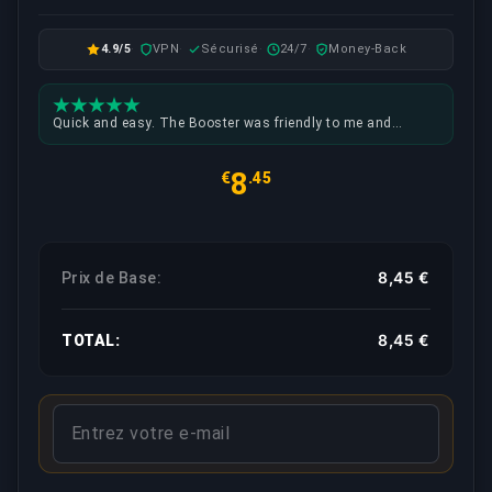
4.9/5
VPN
Sécurisé
24/7
Money-Back
Quick and easy. The Booster was friendly to me and
setting up the time to play was no problem at all.
8
€
.45
8,45 €
Prix de Base:
8,45 €
TOTAL: