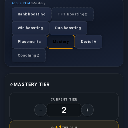
Accueil
LoL
Mastery
/
/
Rank boosting
TFT Boosting
Win boosting
Duo boosting
Placements
Mastery
Devis IA
Coaching
⭐
MASTERY TIER
CURRENT TIER
−
+
⭐
+1
TIER GAIN