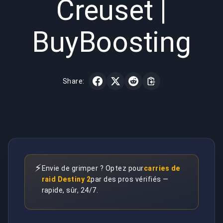
Creuset |
BuyBoosting
Share:
⚡
Envie de grimper ? Optez pour
carries de
raid Destiny 2
par des pros vérifiés —
rapide, sûr, 24/7.