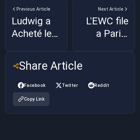
Previous Article
Next Article
Ludwig a
L'EWC file
Acheté le
a Paris:
Hype
l'argent
d'Evo: la
saoudien
Share Article
FGC est
reste |
Cuite |
BuyBoosting
Facebook
Twitter
Reddit
BuyBoosting
Copy Link