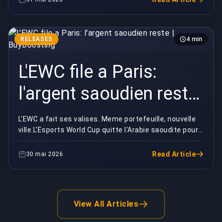
RELEASES
4 min
L'EWC file a Paris:
l'argent saoudien reste
| BuyBoosting
L'EWC a fait ses valises. Meme portefeuille, nouvelle
ville.L'Esports World Cup quitte l'Arabie saoudite pour
Paris cet ete, et la moitie de ma timeli...
Read Article
30 mai 2026
View All Articles