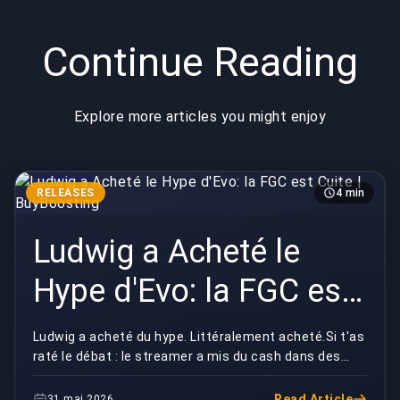
Continue Reading
Explore more articles you might enjoy
RELEASES
4 min
Ludwig a Acheté le
Hype d'Evo: la FGC est
Cuite | BuyBoosting
Ludwig a acheté du hype. Littéralement acheté.Si t'as
raté le débat : le streamer a mis du cash dans des
places d'inscription de Rivals of Aether II p...
Read Article
31 mai 2026