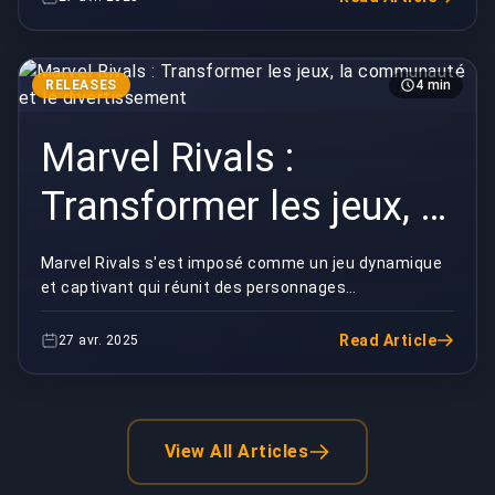
RELEASES
4 min
Marvel Rivals :
Transformer les jeux, la
communauté et le
Marvel Rivals s'est imposé comme un jeu dynamique
et captivant qui réunit des personnages
divertissement
emblématiques de l'univers Marvel dans des batailles
passion...
Read Article
27 avr. 2025
View All Articles