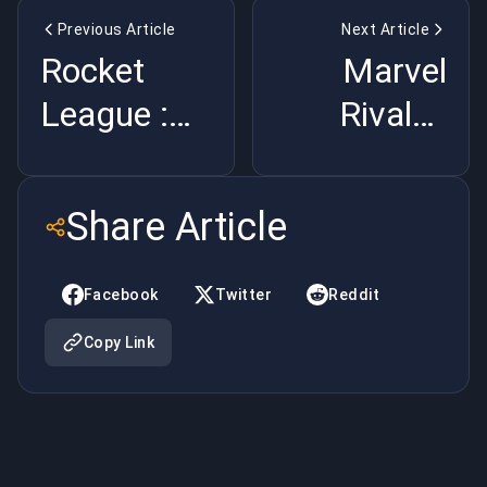
Previous Article
Next Article
Rocket
Marvel
League :
Rivals :
Révolutionner
Transformer
le jeu
les jeux, la
Share Article
sportif et
communauté
l'esport
et le
Facebook
Twitter
Reddit
divertissemen
Copy Link