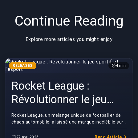
Continue Reading
Explore more articles you might enjoy
RELEASES
4 min
Rocket League :
Révolutionner le jeu
sportif et l'esport
Rocket League, un mélange unique de football et de
chaos automobile, a laissé une marque indélébile sur
le monde du jeu depuis sa sortie en 2015. Son ...
Read Article
27 avr. 2025