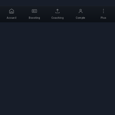
Accueil
Boosting
Coaching
Compte
Plus
Service de Boosting
Professionnel
Services professionnels de boosting de jeux
avec des experts vérifiés. Montées en rang