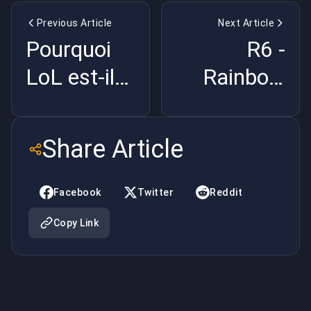
Previous Article
Next Article
Pourquoi
R6 -
LoL est-il
Rainbow
si toxique
Six Siege:
qui sont les
Share Article
méchants?
Facebook
Twitter
Reddit
Copy Link