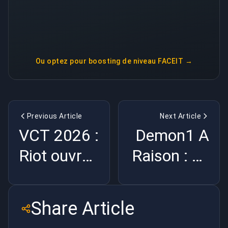
Ou optez pour
boosting de niveau FACEIT
→
Previous Article
Next Article
VCT 2026 :
Demon1 A
Riot ouvre
Raison : Le
enfin la
Deathmatch
porte au
Val Est
Share Article
Tier 2 |
Cassé |