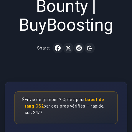
Bounty |
BuyBoosting
Share:
⚡
Envie de grimper ? Optez pour
boost de
rang CS2
par des pros vérifiés — rapide,
sûr, 24/7.