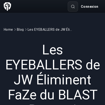
Connexion
Home
Blog
Les EYEBALLERS de JW Éliminent FaZe du BLAST Bounty | BuyBoosting
GAMING
3 min read
14 janv. 2026
Les
EYEBALLERS de
JW Éliminent
FaZe du BLAST