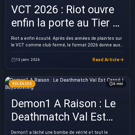
VCT 2026 : Riot ouvre
enfin la porte au Tier 2 |
BuyBoosting
Riot a enfin écouté. Après des années de plaintes sur
le VCT comme club fermé, le format 2026 donne aux
équipes Tier 2 une vraie chance dans les grand...
Read Article
13 janv. 2026
RELEASES
6 min
Demon1 A Raison : Le
Deathmatch Val Est
Cassé | BuyBoosting
Demon1 a lâché une bombe de vérité et tout le