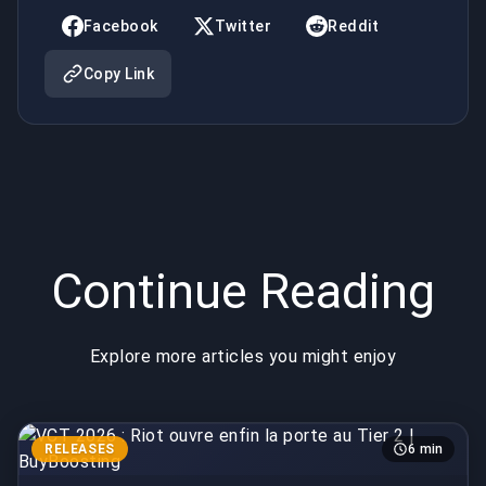
BuyBoosting
BuyBoosting
Facebook
Twitter
Reddit
Copy Link
Continue Reading
Explore more articles you might enjoy
RELEASES
6 min