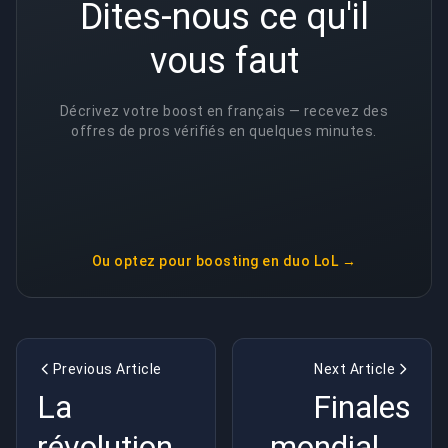
Dites-nous ce qu'il
vous faut
Décrivez votre boost en français — recevez des
offres de pros vérifiés en quelques minutes.
Ou optez pour
boosting en duo LoL
→
Previous Article
Next Article
La
Finales
révolution
mondiales