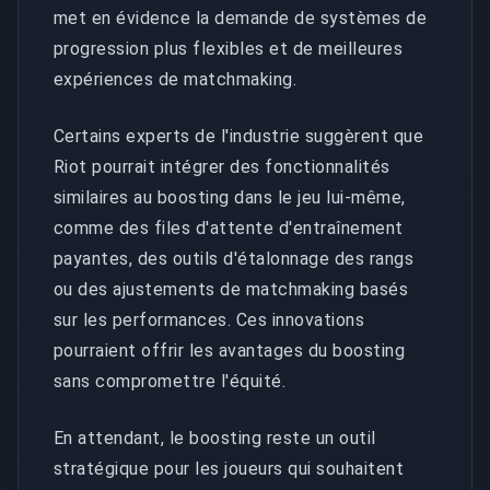
met en évidence la demande de systèmes de
progression plus flexibles et de meilleures
expériences de matchmaking.
Certains experts de l'industrie suggèrent que
Riot pourrait intégrer des fonctionnalités
similaires au boosting dans le jeu lui-même,
comme des files d'attente d'entraînement
payantes, des outils d'étalonnage des rangs
ou des ajustements de matchmaking basés
sur les performances. Ces innovations
pourraient offrir les avantages du boosting
sans compromettre l'équité.
En attendant, le boosting reste un outil
stratégique pour les joueurs qui souhaitent