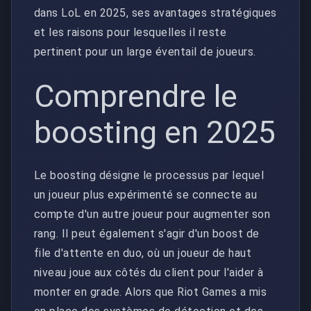
dans LoL en 2025, ses avantages stratégiques
et les raisons pour lesquelles il reste
pertinent pour un large éventail de joueurs.
Comprendre le
boosting en 2025
Le boosting désigne le processus par lequel
un joueur plus expérimenté se connecte au
compte d'un autre joueur pour augmenter son
rang. Il peut également s'agir d'un boost de
file d'attente en duo, où un joueur de haut
niveau joue aux côtés du client pour l'aider à
monter en grade. Alors que Riot Games a mis