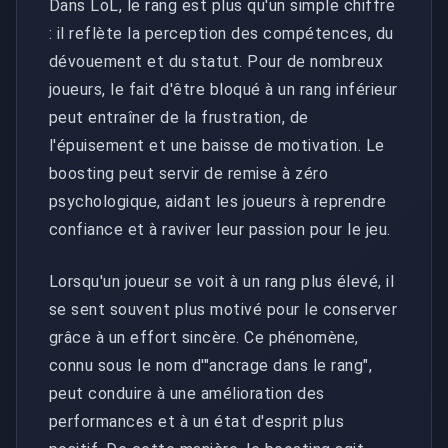
Dans LoL, le rang est plus qu'un simple chiffre
: il reflète la perception des compétences, du
dévouement et du statut. Pour de nombreux
joueurs, le fait d'être bloqué à un rang inférieur
peut entraîner de la frustration, de
l'épuisement et une baisse de motivation. Le
boosting peut servir de remise à zéro
psychologique, aidant les joueurs à reprendre
confiance et à raviver leur passion pour le jeu.
Lorsqu'un joueur se voit à un rang plus élevé, il
se sent souvent plus motivé pour le conserver
grâce à un effort sincère. Ce phénomène,
connu sous le nom d'"ancrage dans le rang",
peut conduire à une amélioration des
performances et à un état d'esprit plus