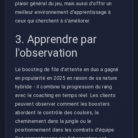
plaisir général du jeu, mais aussi d'offrir un
meilleur environnement d'apprentissage à
ceux qui cherchent à s'améliorer.
3. Apprendre par
l'observation
Le boosting de file d'attente en duo a gagné
en popularité en 2025 en raison de sa nature
hybride - il combine la progression du rang
avec le coaching en temps réel. Les clients
peuvent observer comment les boosters
abordent le contrôle des couloirs, le
cheminement dans la jungle ou le
positionnement dans les combats d'équipe.