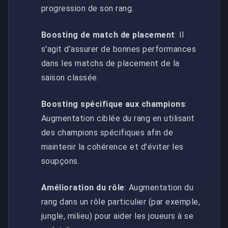
progression de son rang.
Boosting de match de placement
: Il
s'agit d'assurer de bonnes performances
dans les matchs de placement de la
saison classée.
Boosting spécifique aux champions
:
Augmentation ciblée du rang en utilisant
des champions spécifiques afin de
maintenir la cohérence et d'éviter les
soupçons.
Amélioration du rôle
: Augmentation du
rang dans un rôle particulier (par exemple,
jungle, milieu) pour aider les joueurs à se