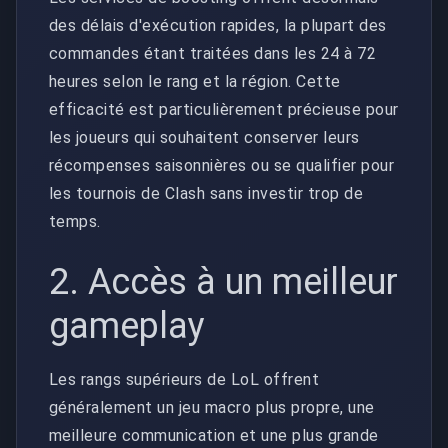
des délais d'exécution rapides, la plupart des
commandes étant traitées dans les 24 à 72
heures selon le rang et la région. Cette
efficacité est particulièrement précieuse pour
les joueurs qui souhaitent conserver leurs
récompenses saisonnières ou se qualifier pour
les tournois de Clash sans investir trop de
temps.
2. Accès à un meilleur
gameplay
Les rangs supérieurs de LoL offrent
généralement un jeu macro plus propre, une
meilleure communication et une plus grande