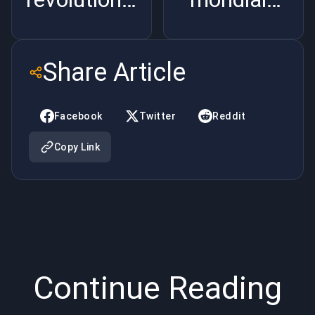
du CS2
de la Clash
Boosting
Royale
Share Article
depuis
League
CS:GO :
2025 :
Facebook
Twitter
Reddit
évolution,
L'apogée
Copy Link
avantages
de la
et impact
stratégie
stratégique
compétitive
Continue Reading