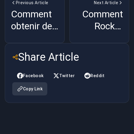
Previous Article
Next Article
Comment
Comment
obtenir de
Rocket
bons à
League
Rainbow
coaching
Share Article
Six Siege
peut vous
aider
Facebook
Twitter
Reddit
Copy Link