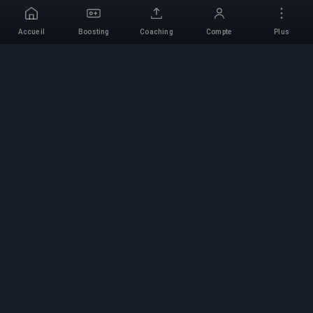
Accueil
Boosting
Coaching
Compte
Plus
Service de Boosting
Professionnel
Services professionnels de boosting de jeux
avec des experts vérifiés. Montées en rang
sûres, rapides et fiables pour tous les jeux