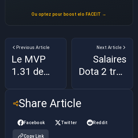
Ou optez pour
boost elo FACEIT
→
Previous Article
Next Article
Le MVP
Salaires
1.31 de
Dota 2 trop
w0nderful:
élevés :
NAVI Tient
HEROIC
Share Article
Son Carry |
s'en va |
BuyBoosting
BuyBoosting
Facebook
Twitter
Reddit
Copy Link