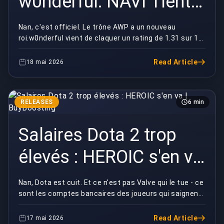
w0nderful: NAVI Tient
Son Carry |
Nan, c'est officiel. Le trône AWP a un nouveau
roi.w0nderful vient de claquer un rating de 1.31 sur 16
BuyBoosting
maps à Atlanta et il repart avec son premier MV...
Read Article
18 mai 2026
RELEASES
6 min
Salaires Dota 2 trop
élevés : HEROIC s'en va
| BuyBoosting
Nan, Dota est cuit. Et ce n'est pas Valve qui le tue - ce
sont les comptes bancaires des joueurs qui saignent
les orgs à blanc.HEROIC vient de quitter...
Read Article
17 mai 2026