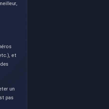
eilleur,
 héros
tc.), et
 des
eter un
st pas