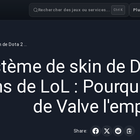
Rechercher des jeux ou services...
Pl
Ctrl K
Système de skin de Dota 2 contre skins de LoL : Pourquoi l'approche de Valve l'emporte
GAMING
7 min read
24 nov.
tème de skin de D
ns de LoL : Pourqu
de Valve l'em
Share: