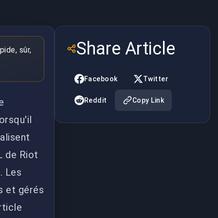
Share Article
pide, sûr,
Facebook
Twitter
e
Reddit
Copy Link
orsqu'il
alisent
L de Riot
. Les
s et gérés
ticle