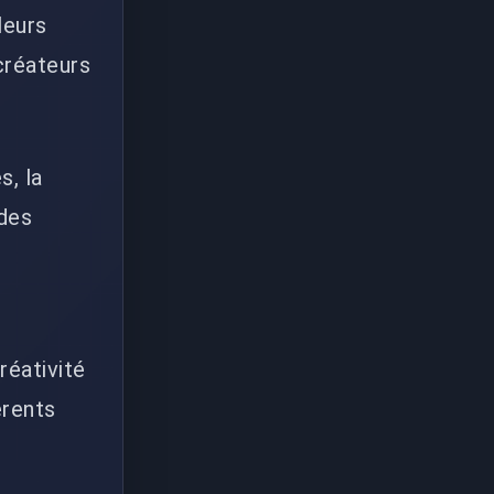
leurs
créateurs
s, la
 des
réativité
érents