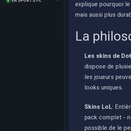
EA SPORTS FC
explique pourquoi le
mais aussi plus durab
La philos
Les skins de Do
dispose de plusi
les joueurs peuv
looks uniques.
Skins LoL
: Enti
pack complet - no
possible de le p