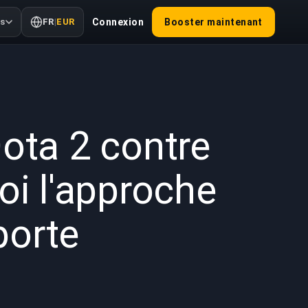
us
FR
|
EUR
Connexion
Booster maintenant
 2025
ota 2 contre
oi l'approche
porte