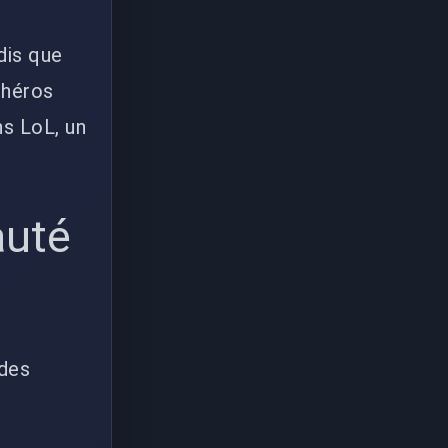
dis que
 héros
s LoL, un
auté
 des