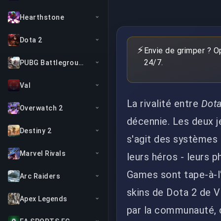
Hearthstone
Dota 2
⚡
Envie de grimper ? O
24/7.
PUBG Battlegrounds
Val
La rivalité entre
Dota
Overwatch 2
décennie. Les deux je
Destiny 2
s'agit des systèmes 
Marvel Rivals
leurs héros - leurs 
Games sont tape-à-l'
Arc Raiders
skins de Dota 2 de V
Apex Legends
par la communauté, c