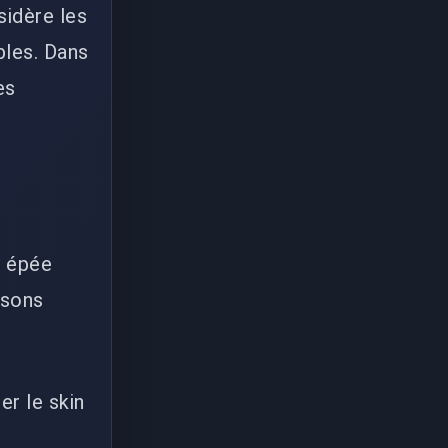
sidère les
les. Dans
es
e épée
isons
er le skin