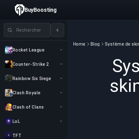
BuyBoosting
Rechercher des jeux
Home
Blog
Rocket League
Sys
Counter-Strike 2
ski
Rainbow Six Siege
Clash Royale
Clash of Clans
LoL
TFT