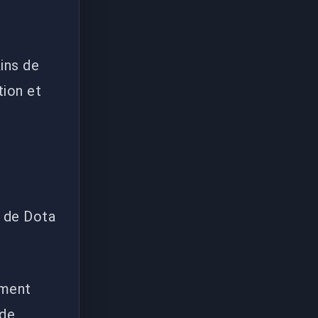
ins de
tion et
e de Dota
ement
 de