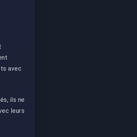
t
ent
ets avec
s, ils ne
vec leurs