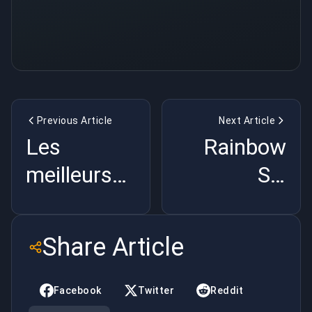
Previous Article
Next Article
Les
Rainbow
meilleurs
Six
héros pour
techniques
jouer avec
de siège
Share Article
dans
pour un jeu
Destiny 2
à succès
Facebook
Twitter
Reddit