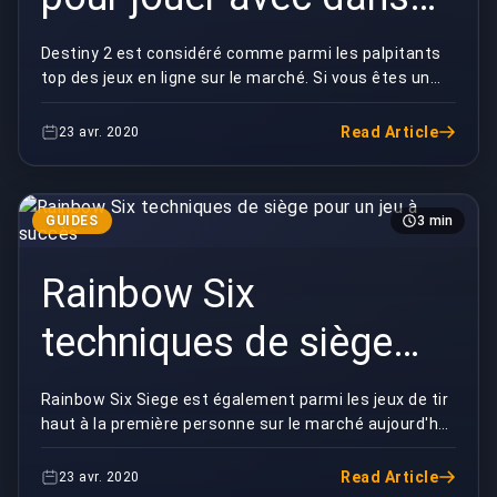
Destiny 2
Destiny 2 est considéré comme parmi les palpitants
top des jeux en ligne sur le marché. Si vous êtes un
débutant dans le jeu, vous devez connaître ...
Read Article
23 avr. 2020
GUIDES
3 min
Rainbow Six
techniques de siège
pour un jeu à succès
Rainbow Six Siege est également parmi les jeux de tir
haut à la première personne sur le marché aujourd'hui.
Si vous voulez avoir un jeu avec succè...
Read Article
23 avr. 2020