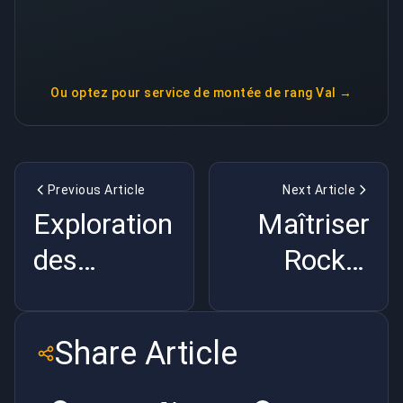
Ou optez pour
service de montée de rang Val
→
Previous Article
Next Article
Exploration
Maîtriser
des
Rocket
champions
League :
de LoL
Le guide
Share Article
possédant
ultime pour