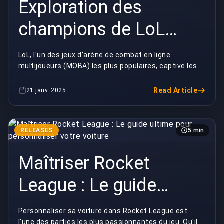
Exploration des
champions de LoL
possédant le plus
LoL, l'un des jeux d'arène de combat en ligne
multijoueurs (MOBA) les plus populaires, captive les
grand nombre de skins
joueurs du monde entier depuis sa sortie en 2009. S...
Read Article
21 janv. 2025
RELEASES
5 min
Maîtriser Rocket
League : Le guide
ultime pour
Personnaliser sa voiture dans Rocket League est
l'une des parties les plus passionnantes du jeu. Qu'il