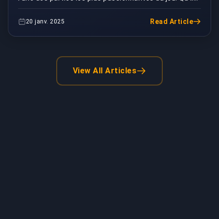
personnaliser votre
s'agisse de choisir la peinture parfaite ou d'a...
voiture
Read Article
20 janv. 2025
View All Articles