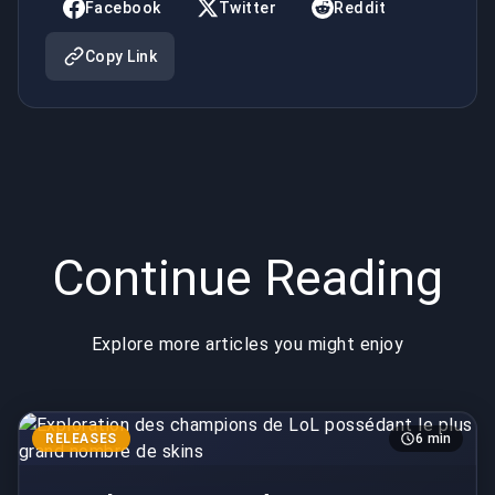
le plus
personnaliser
Facebook
Twitter
Reddit
grand
votre
Copy Link
nombre de
voiture
skins
Continue Reading
Explore more articles you might enjoy
RELEASES
6 min