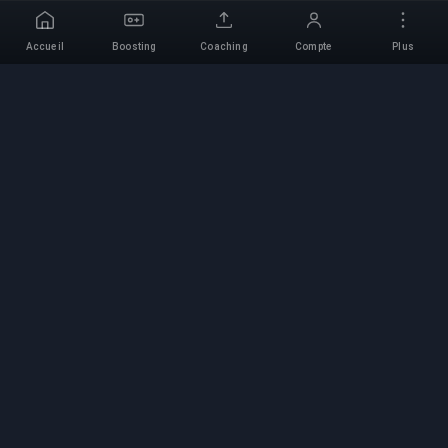
Accueil
Boosting
Coaching
Compte
Plus
Service de Boosting
Professionnel
Services professionnels de boosting de jeux
avec des experts vérifiés. Montées en rang
sûres, rapides et fiables pour tous les jeux