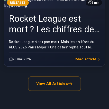
RELEASES
6 min
Rocket League est
mort ? Les chiffres de
Paris | BuyBoosting
Rocket League n'est pas mort. Mais les chiffres du
RLCS 2026 Paris Major ? Une catastrophe.Tout le
monde a vu les courbes d'audience de Paris et a sau...
Read Article
23 mai 2026
View All Articles