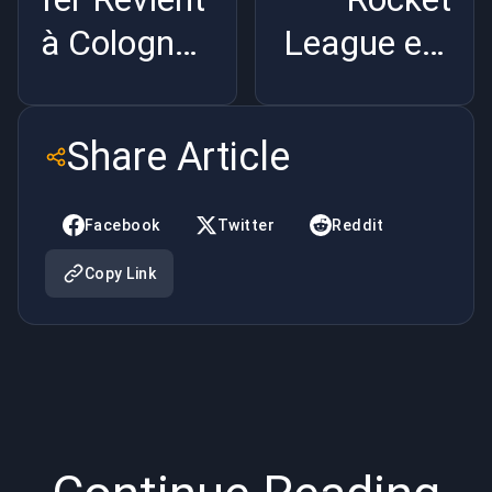
à Cologne :
League est
Le Grind
mort ? Les
CS2 l'a
chiffres de
Share Article
Complètement
Paris |
Brisé |
BuyBoosting
Facebook
Twitter
Reddit
BuyBoosting
Copy Link