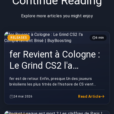
Continue Reading
Explore more articles you might enjoy
RELEASES
6 min
fer Revient à Cologne :
Le Grind CS2 l'a
Complètement Brisé |
fer est de retour. Enfin, presque.Un des joueurs
brésiliens les plus titrés de l'histoire de CS vient
BuyBoosting
d'accepter de dépanner Gaimin Gladiators au Majo...
Read Article
24 mai 2026