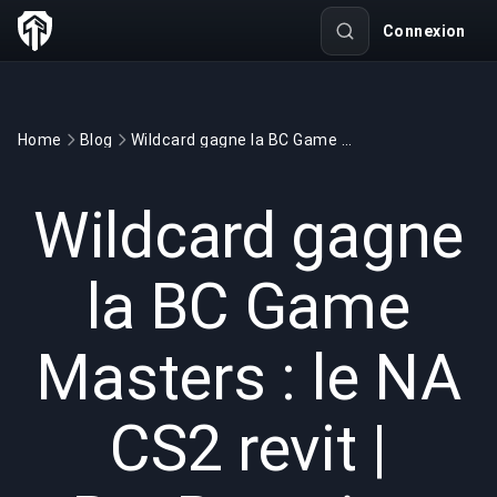
Connexion
Home
Blog
Wildcard gagne la BC Game Masters : le NA CS2 revit | BuyBoosting
GAMING
5 min read
25 mai 2026
Wildcard gagne
la BC Game
Masters : le NA
CS2 revit |