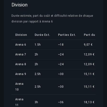
Division
Durée estimée, part du coût et difficulté relative de chaque
division par rapport à Arena 6
Division
Durée Est.
Parties Est.
Part du Coût
Arena 6
1.5h
~18
9,07 €
Arena 7
2h
~24
12,09 €
Arena 8
2h
~24
12,09 €
Arena 9
2.5h
~30
15,11 €
Arena
2.5h
~30
15,11 €
10
Arena
3h
~36
18,13 €
11