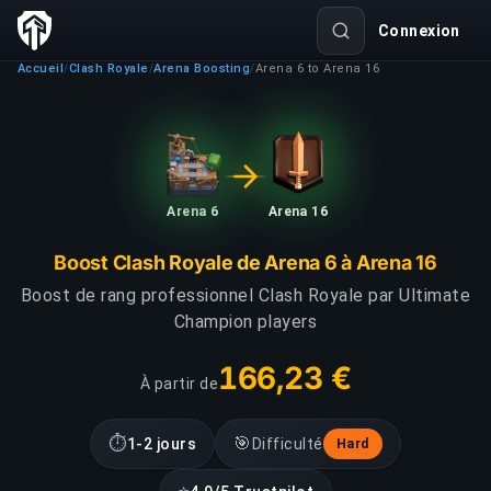
Connexion
Accueil
Clash Royale
Arena Boosting
Arena 6 to Arena 16
/
/
/
Arena 6
Arena 16
Boost Clash Royale de Arena 6 à Arena 16
Boost de rang professionnel Clash Royale par Ultimate
Champion players
166,23 €
À partir de
⏱
🎯
1-2 jours
Difficulté
Hard