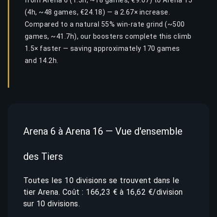
from Arena 6 (1.5h, ~18 games, €9.07) to Arena 15
(4h, ~48 games, €24.18) — a 2.67× increase.
Compared to a natural 55% win-rate grind (~500
games, ~41.7h), our boosters complete this climb
1.5× faster — saving approximately 170 games
and 14.2h.
Arena 6 à Arena 16 — Vue d'ensemble
des Tiers
Toutes les 10 divisions se trouvent dans le
tier Arena. Coût : 166,23 € à 16,62 €/division
sur 10 divisions.