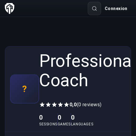
Connexion
Professional
Coach
?
0,0
(0 reviews)
0
0
0
SESSIONS
GAMES
LANGUAGES