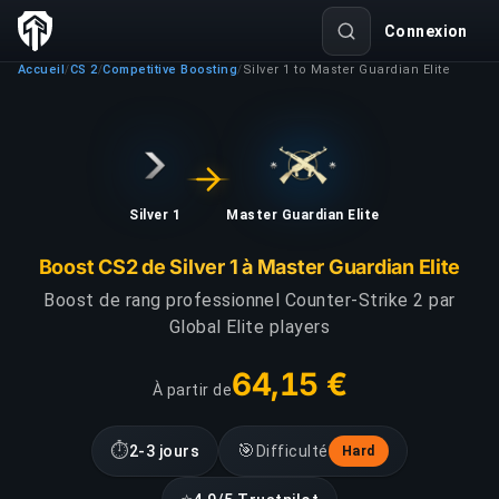
Connexion
Accueil
CS 2
Competitive Boosting
Silver 1 to Master Guardian Elite
/
/
/
Silver 1
Master Guardian Elite
Boost CS2 de Silver 1 à Master Guardian Elite
Boost de rang professionnel Counter-Strike 2 par
Global Elite players
64,15 €
À partir de
⏱
🎯
2-3 jours
Difficulté
Hard