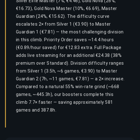
Silver Elite Master (7%, €4.46), Gold Nova (26%,
€16.73), Gold Nova Master (10%, €6.69), Master
Guardian (24%, €15.62). The difficulty curve
escalates 2× from Silver 1 (€3.90) to Master
Guardian 1 (€7.81) — the most challenging division
in this climb. Priority Order saves ~14.4 hours
(€0.89/hour saved) for €12.83 extra. Full Package
adds live streaming for an additional €24.38 (38%
premium over Standard). Division difficulty ranges
from Silver 1 (3.5h, ~6 games, €3.90) to Master
Guardian 2 (7h, ~11 games, €7.81) — a 2× increase.
Compared to a natural 55% win-rate grind (~668
games, ~445.3h), our boosters complete this
climb 7.7× faster — saving approximately 581
games and 387.8h.