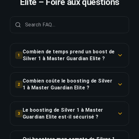
Elite – Foire aux questions
Combien de temps prend un boost de
1
Silver 1 à Master Guardian Elite ?
Un boost de Silver 1 à Master Guardian Elite
prend généralement 2-3 jours. Avec Priority
Combien coûte le boosting de Silver
2
Order, la livraison est environ 25% plus rapide.
1 à Master Guardian Elite ?
Le boosting de Silver 1 à Master Guardian Elite
COPIER LE LIEN
commence à €64.15 pour l'option standard.
Le boosting de Silver 1 à Master
3
Priority Order est à €76.98, et le Pack Complet
Guardian Elite est-il sécurisé ?
avec streaming est à €88.53.
Oui, tous nos boosters utilisent une protection
VPN correspondant à votre région et jouent avec