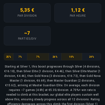
5,35 €
1,12 €
PAR DIVISION
PAR HEURE
~7
PARTIES/DIV
Silver
Silver Elite
Silver Elite Master
Gold Nova
Gold Nova Master
Master Guardian
25%
7%
7%
26%
10%
24%
Starting at Silver 1, this boost progresses through Silver (4 divisions,
€16.18), then Silver Elite (1 division, €4.46), then Silver Elite Master (1
division, €4.46), then Gold Nova (3 divisions, €16.73), then Gold Nova
Master (1 division, €6.69), then Master Guardian (2 divisions,
€15.62), arriving at Master Guardian Elite. On average, each division
requires ~7 games (4.8h) at €5.35/division. A 70%+ win rate is
needed to climb at this bracket; our global elite players sustain well
above this, ensuring steady progress across all 12 divisions. Rating
efficiency decreases across this climb: the first division (Silver 1)