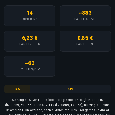
14
~883
DIVISIONS
PARTIES EST.
6,23 €
0,85 €
PAR DIVISION
PAR HEURE
~63
PARTIES/DIV
Bronze
Silver
16%
84%
Starting at Silver II, this boost progresses through Bronze (5
divisions, €13.55), then Silver (9 divisions, €73.65), arriving at Grand
Champion I. On average, each division requires ~63 games (7.4h) at