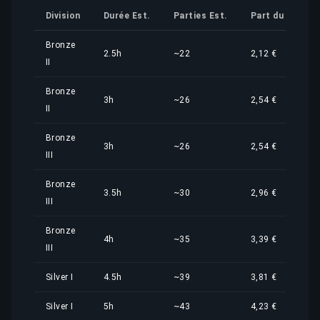
Division
Durée Est.
Parties Est.
Part du Coût
Bronze
2.5h
~22
2,12 €
II
Bronze
3h
~26
2,54 €
II
Bronze
3h
~26
2,54 €
III
Bronze
3.5h
~30
2,96 €
III
Bronze
4h
~35
3,39 €
III
Silver I
4.5h
~39
3,81 €
Silver I
5h
~43
4,23 €