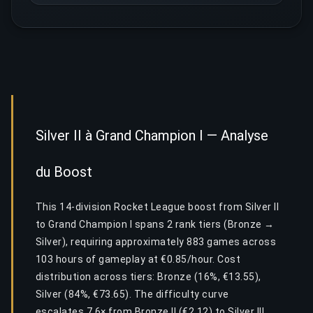
Silver II à Grand Champion I — Analyse
du Boost
This 14-division Rocket League boost from Silver II
to Grand Champion I spans 2 rank tiers (Bronze →
Silver), requiring approximately 883 games across
103 hours of gameplay at €0.85/hour. Cost
distribution across tiers: Bronze (16%, €13.55),
Silver (84%, €73.65). The difficulty curve
escalates 7.6× from Bronze II (€2.12) to Silver III