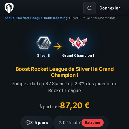
Connexion
Accueil
Rocket League
Rank Boosting
Silver II to Grand Champion I
/
/
/
Silver II
Grand Champion I
Boost Rocket League de Silver II à Grand
Champion I
Grimpez du top 87.8% au top 2.3% des joueurs de
Rocket League
87,20 €
À partir de
⏱
🎯
3-5 jours
Difficulté
Extreme