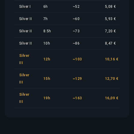
Silver I
6h
~52
5,08 €
Silver II
7h
~60
5,93 €
Silver II
8.5h
~73
7,20 €
Silver II
10h
~86
8,47 €
Silver
12h
~103
10,16 €
III
Silver
15h
~129
12,70 €
III
Silver
19h
~163
16,09 €
III