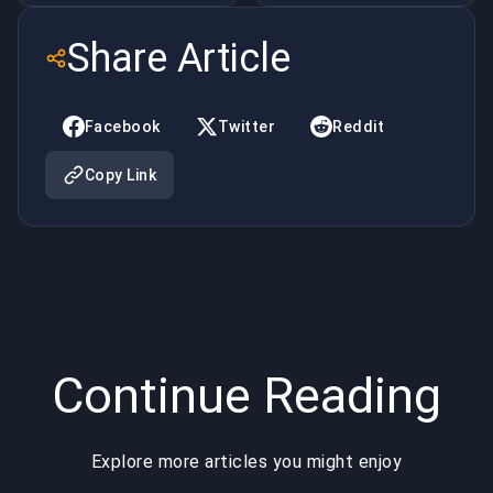
Pourquoi
d'une icône
Share Article
Rocket
du jeu
League
vidéo
Facebook
Twitter
Reddit
possède
Copy Link
toujours
l'arène en
2025
Continue Reading
Explore more articles you might enjoy