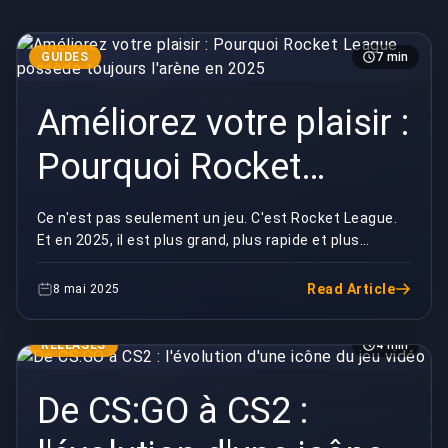
GUIDES
7 min
Améliorez votre plaisir :
Pourquoi Rocket
League possède
Ce n'est pas seulement un jeu. C'est Rocket League.
Et en 2025, il est plus grand, plus rapide et plus
toujours l'arène en
ridiculement amusant que jamais. Pour les non-...
2025
Read Article
8 mai 2025
RELEASES
4 min
De CS:GO à CS2 :