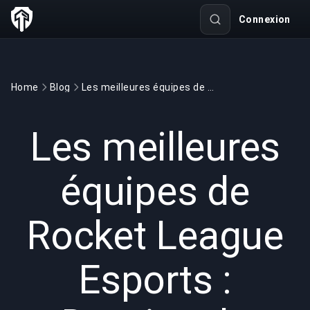
Connexion
Home
Blog
Les meilleures équipes de Rocket League Esports : Dominer la RLCS et au-delà
GAMING
5 min read
13 mai 2025
Les meilleures
équipes de
Rocket League
Esports :