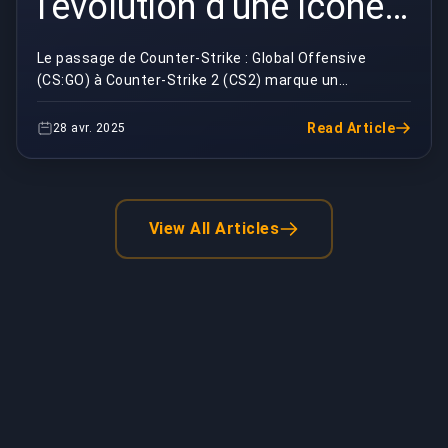
l'évolution d'une icône
du jeu vidéo
Le passage de Counter-Strike : Global Offensive
(CS:GO) à Counter-Strike 2 (CS2) marque un
changement monumental dans le monde du jeu,
redéfinissant l...
Read Article
28 avr. 2025
View All Articles