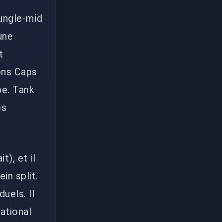
jungle-mid
une
t
sons Caps
pe. Tank
es
t), et il
in split.
uels. Il
ational