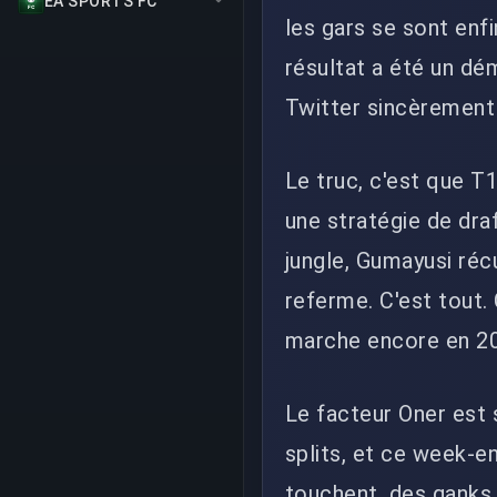
EA SPORTS FC
les gars se sont enfi
résultat a été un dé
Twitter sincèrement 
Le truc, c'est que 
une stratégie de draf
jungle, Gumayusi réc
referme. C'est tout.
marche encore en 20
Le facteur Oner est s
splits, et ce week-en
touchent, des ganks 