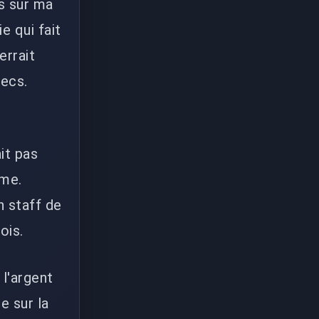
s sur ma
e qui fait
errait
hecs.
ait pas
ème.
n staff de
ois.
l'argent
e sur la