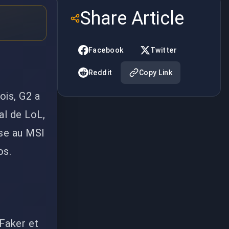
Share Article
Facebook
Twitter
Reddit
Copy Link
ois, G2 a
al de LoL,
rse au MSI
os.
 Faker et