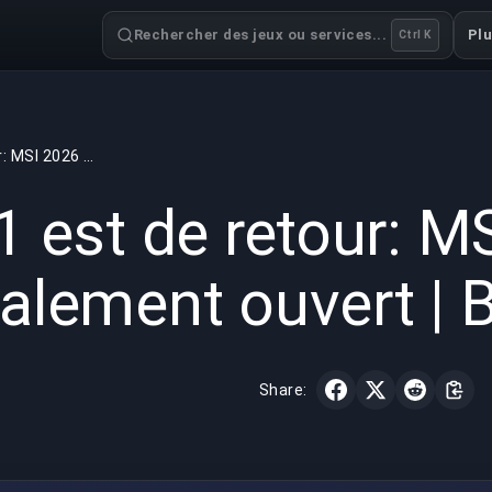
Rechercher des jeux ou services...
Pl
Ctrl K
T1 est de retour: MSI 2026 est totalement ouvert | BuyBoosting
GAMING
7 min read
20 mai 
1 est de retour: M
talement ouvert |
Share: