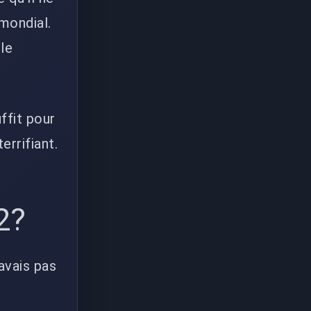
mondial.
lle
ffit pour
rrifiant.
2?
avais pas