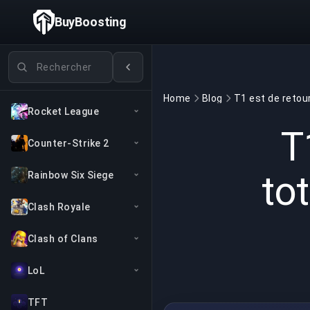
BuyBoosting
Rechercher des jeux
Home
Blog
Rocket League
T
Counter-Strike 2
to
Rainbow Six Siege
Clash Royale
Clash of Clans
LoL
TFT