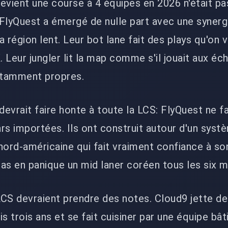
evient une course à 4 équipes en 2026 n'était pa
 FlyQuest a émergé de nulle part avec une synergi
la région lent. Leur bot lane fait des plays qu'on v
 Leur jungler lit la map comme s'il jouait aux éc
ûtamment propres.
i devrait faire honte à toute la LCS: FlyQuest ne f
rs importées. Ils ont construit autour d'un syst
nord-américaine qui fait vraiment confiance à so
as en panique un mid laner coréen tous les six m
CS devraient prendre des notes. Cloud9 jette de 
s trois ans et se fait cuisiner par une équipe bâti