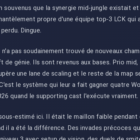
n souvenus que la synergie mid-jungle existait et
mantèlement propre d'une équipe top-3 LCK qui a
perdu. Dingue.
T1 n'a pas soudainement trouvé de nouveaux cha
t de génie. Ils sont revenus aux bases. Prio mid,
upère une lane de scaling et le reste de la map s
 C'est le système qui leur a fait gagner quatre Wo
26 quand le supporting cast l'exécute vraiment.
ous-estimé ici. Il était le maillon faible pendant
d il a été la différence. Des invades précoces qu
niveau 3 avec setup de vision, des duels de smite