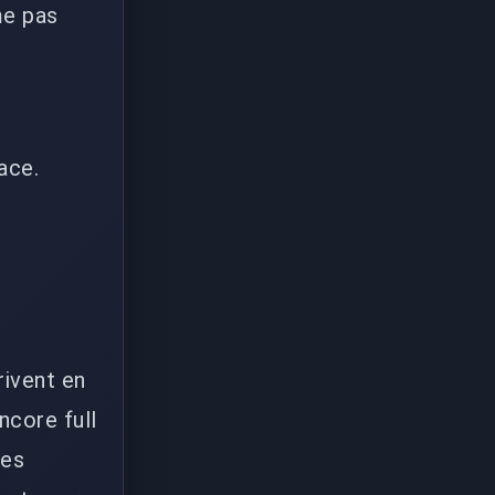
me pas
ace.
rivent en
ncore full
des