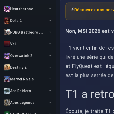
⚡
Hearthstone
Découvrez nos serv
Dota 2
Non, MSI 2026 est v
PUBG Battlegrounds
Val
T1 vient enfin de re
Overwatch 2
livré une série qui d
et FlyQuest est l'éq
Destiny 2
est la plus serrée de
Marvel Rivals
T1 a retr
Arc Raiders
Apex Legends
Écoute, je traite T1 