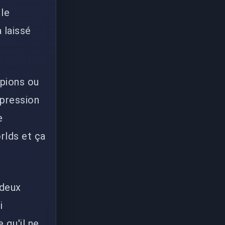
 le
 laissé
mpions ou
 pression
e
rlds et ça
 deux
i
 qu'il ne