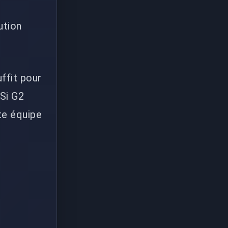
ution
ffit pour
 Si G2
te équipe