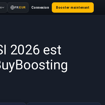
us
FR
|
EUR
Connexion
Booster maintenant
2026
SI 2026 est
 BuyBoosting